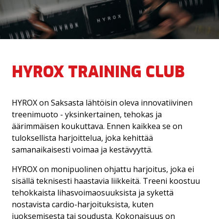
HYROX TRAINING CLUB
HYROX on Saksasta lähtöisin oleva innovatiivinen
KUNTOSALI
treenimuoto - yksinkertainen, tehokas ja
äärimmäisen koukuttava. Ennen kaikkea se on
HYROX
tuloksellista harjoittelua, joka kehittää
samanaikaisesti voimaa ja kestävyyttä.
PERSONAL TRAINING
HYROX on monipuolinen ohjattu harjoitus, joka ei
sisällä teknisesti haastavia liikkeitä. Treeni koostuu
OHJATUT TUNNIT
tehokkaista lihasvoimaosuuksista ja sykettä
nostavista cardio-harjoituksista, kuten
HIERONTA JA FYSIOTERAPIA
juoksemisesta tai soudusta. Kokonaisuus on