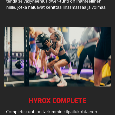
tehdä se väsyneenä. Power-tunti on ihanteellinen
niille, jotka haluavat kehittää lihasmassaa ja voimaa.
HYROX COMPLETE
Complete-tunti on tarkimmin kilpailukohtainen