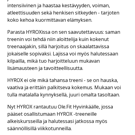
intensiivinen ja haastaa kestävyyden, voiman,
SAUNAT
atleettisuuden sekä henkisen sitkeyden - tarjoten
koko kehoa kuormittavan elämyksen.
SOLARIUM
Parasta HYROXissa on sen saavutettavuus: saman
YRITYKSET JA RYHMÄT
treenin voi tehdä niin aloittelija kuin kokenut
treenaajakin, sillä harjoitus on skaalattavissa
X-TONE™
jokaiselle sopivaksi. Lajissa voi myös halutessaan
kilpailla, mikä tuo harjoitteluun mukavan
lisämausteen ja tavoitteellisuutta.
HYROX ei ole mikä tahansa treeni - se on hauska,
vaativa ja erittäin palkitseva kokemus. Mukaan voi
tulla matalalla kynnyksellä, juuri omalta tasoltaan.
Nyt HYROX rantautuu Ole.Fit Hyvinkäälle, jossa
pääset osallistumaan HYROX -treeneille
alkeiskursseilla ja halutessasi jatkossa myös
säännöllisillä viikkotunneilla.