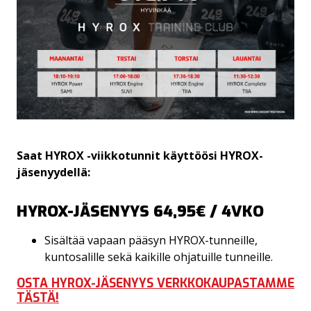
Saat HYROX -viikkotunnit käyttöösi HYROX-
jäsenyydellä:
HYROX-JÄSENYYS 64,95€ / 4VKO
Sisältää vapaan pääsyn HYROX-tunneille,
kuntosalille sekä kaikille ohjatuille tunneille.
OSTA HYROX-JÄSENYYS VERKKOKAUPASTAMME
TÄSTÄ!