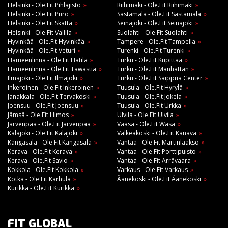
Helsinki - Ole.Fit Pihlajisto
Riihimäki - Ole.Fit Riihimäki
Helsinki - Ole.Fit Puro
Sastamala - Ole.Fit Sastamala
Helsinki - Ole.Fit Skatta
Seinäjoki - Ole.Fit Seinäjoki
Helsinki - Ole.Fit Vallila
Suolahti - Ole.Fit Suolahti
Hyvinkää - Ole.Fit Hyvinkää
Tampere - Ole.Fit Tampella
Hyvinkää - Ole.Fit Veturi
Turenki - Ole.Fit Turenki
Hämeenlinna - Ole.Fit Hätilä
Turku - Ole.Fit Kupittaa
Hämeenlinna - Ole.Fit Tawastia
Turku - Ole.Fit Manhattan
Ilmajoki - Ole.Fit Ilmajoki
Turku - Ole.Fit Saippua Center
Inkeroinen - Ole.Fit Inkeroinen
Tuusula - Ole.Fit Hyrylä
Janakkala - Ole.Fit Tervakoski
Tuusula - Ole.Fit Jokela
Joensuu - Ole.Fit Joensuu
Tuusula - Ole.Fit Urkka
Jämsä - Ole.Fit Himos
Ulvila - Ole.Fit Ulvila
Järvenpää - Ole.Fit Järvenpää
Vaasa - Ole.Fit Wasa
Kalajoki - Ole.Fit Kalajoki
Valkeakoski - Ole.Fit Kanava
Kangasala - Ole.Fit Kangasala
Vantaa - Ole.Fit Martinlaakso
Kerava - Ole.Fit Kerava
Vantaa - Ole.Fit Porttipuisto
Kerava - Ole.Fit Savio
Vantaa - Ole.Fit Ärrävaara
Kokkola - Ole.Fit Kokkola
Varkaus - Ole.Fit Varkaus
Kotka - Ole.Fit Karhula
Äänekoski - Ole.Fit Äänekoski
Kurikka - Ole.Fit Kurikka
FIT GLOBAL